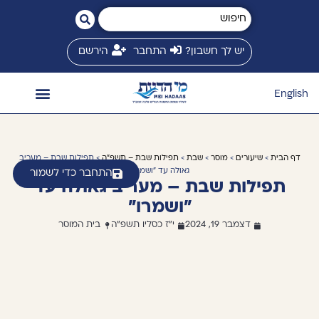
יש לך חשבון?
התחבר
הירשם
English
השיעורים שלי
המשגיח זצ״ל
חנות ספרים
ספריית שיעורים
זמני שיעורים
מי הדעת בינלאומי
דף הבית
>
שיעורים
>
מוסר
>
שבת
>
תפילות שבת – תשפ"ה
> תפילות שבת – מעריב
גאולה עד "ושמרו"
התחבר כדי לשמור
תפילות שבת – מעריב גאולה עד
"ושמרו"
דצמבר 19, 2024
י"ז כסליו תשפ"ה
בית המוסר