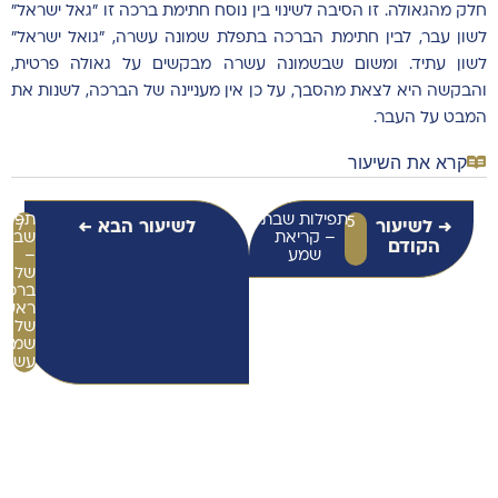
חלק מהגאולה. זו הסיבה לשינוי בין נוסח חתימת ברכה זו "גאל ישראל"
לשון עבר, לבין חתימת הברכה בתפלת שמונה עשרה, "גואל ישראל"
לשון עתיד. ומשום שבשמונה עשרה מבקשים על גאולה פרטית,
והבקשה היא לצאת מהסבך, על כן אין מעניינה של הברכה, לשנות את
המבט על העבר.
קרא את השיעור
תפילות שבת
תפילו
5
→ לשיעור
לשיעור הבא ←
7
– קריאת
שבת
הקודם
שמע
–
שלוש
ברכות
ראשונ
של
שמונה
עשרה