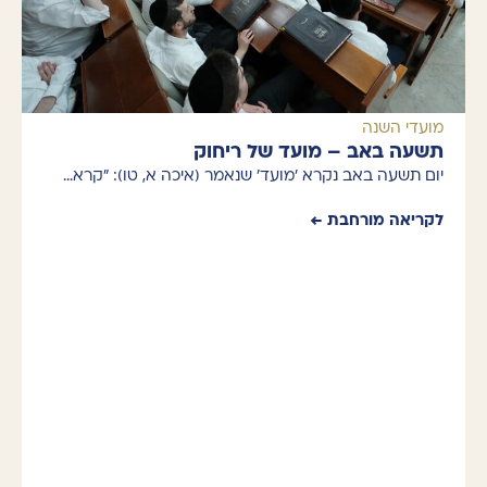
מועדי השנה
תשעה באב – מועד של ריחוק
יום תשעה באב נקרא 'מועד' שנאמר (איכה א, טו): "קרא…
לקריאה מורחבת ←