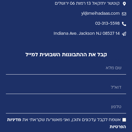
קוטשר יחזקאל 13 רמות 06 ירושלים
yl@meihadaas.com
02-313-5598
14 Indiana Ave. Jackson NJ 08527
קבל את ההתבוננות השבועית למייל
שם מלא
דוא״ל
טלפון
אשמח לקבל עדכונים ותוכן, ואני מאשר/ת שקראתי את
מדיניות
הפרטיות