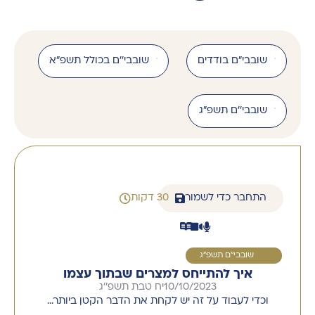
שובבי"ם בודדים
שובבי''ם בכולל תשפ"א
שובבי''ם תשפ"ג
התחבר כדי לשמור
30 דקות
1
שובבי''ם תשפ"ג
איך להתייחס למצרים שבתוך עצמו
10/10/2023
יח טבת תשפ''ג
וכדי לעבוד על זה יש לקחת את הדבר הקטן ביותר…