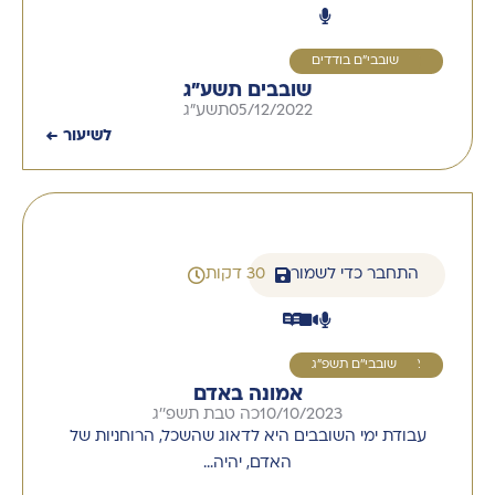
1
שובבי"ם בודדים
שובבים תשע"ג
05/12/2022
תשע"ג
לשיעור ←
התחבר כדי לשמור
30 דקות
2
שובבי''ם תשפ"ג
אמונה באדם
10/10/2023
כה טבת תשפ''ג
עבודת ימי השובבים היא לדאוג שהשכל, הרוחניות של
האדם, יהיה…