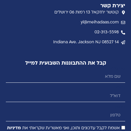
יצירת קשר
קוטשר יחזקאל 13 רמות 06 ירושלים
yl@meihadaas.com
02-313-5598
14 Indiana Ave. Jackson NJ 08527
קבל את ההתבוננות השבועית למייל
שם מלא
דוא״ל
טלפון
אשמח לקבל עדכונים ותוכן, ואני מאשר/ת שקראתי את
מדיניות