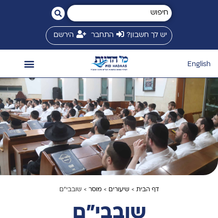
יש לך חשבון?
התחבר
הירשם
English
השיעורים שלי
המשגיח זצ״ל
חנות ספרים
ספריית שיעורים
זמני שיעורים
מי הדעת בינלאומי
דף הבית
>
שיעורים
>
מוסר
> שובבי"ם
שובבי"ם