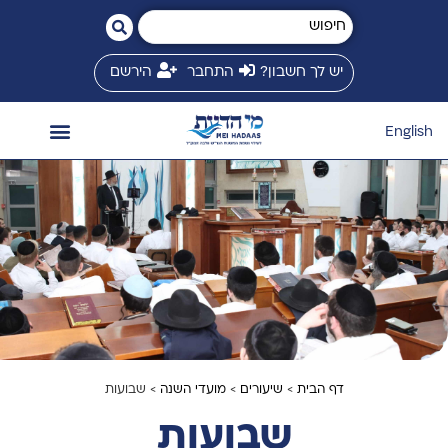
יש לך חשבון?
התחבר
הירשם
English
השיעורים שלי
המשגיח זצ״ל
חנות ספרים
ספריית שיעורים
זמני שיעורים
מי הדעת בינלאומי
דף הבית
>
שיעורים
>
מועדי השנה
> שבועות
שבועות