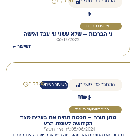
התחבר כדי לשמור
30 דקות
3
שבועות בודדים
ג' הברכות – שלא עשני גוי עבד ואישה
06/12/2022
לשיעור ←
30 דקות
התחבר כדי לשמור
השיעור השבועי
3
הכנה לשבועות תשפ"ד
מתן תורה – חכמה תחיה את בעליה מצד
הקדושה לעומת הרע
05/06/2024
כ"ח אייר תשפ"ד
נתבונן, אם החשש הוא שהעיסוק במלאכה ישטוף את האדם