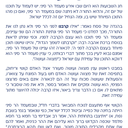
חג השבועות הוא היום שבו אירע מעמד הר סיני. יש לעמוד על תוכנו
של יום זה, והלוא התורה לא ניתנה שם במעמד הר סיני, ואם כן מהו
התוכן המיוחד שיש בו, ומה הנחיל יום זה לכלל ישראל.
בהגדה של פסח נאמר: "אילו
קרבנו
לפני הר סיני ולא נתן לנו את
התורה", מכך למדנו כי מעמד הר סיני ונתינת התורה הם שני עניינים,
ומעמד הר סיני תוכנו הוא עצם הקרבה לפניו. וכפי שניתן לראות
בנוסח ברכת אהבה רבה: "וקרבתנו לשמך הגדול", והיינו שישנו תוכן
מיוחד בעצם הקרבה לפני ה'. לכאורה זהו עניינו של מעמד הר סיני,
אמנם נבוא לעיין בכך מתוך דברי רבותינו, כי עניין מעמד הר סיני הוא
דווקא התוכן של עמידת עם ישראל כ"מצווה ועושה".
במבט ראשון ענין מצווה ועושה מעורר אצל האדם קושי וריחוק,
בתפיסה זאת של מצווה ועושה האדם חש בעול המונח על צווארו,
והפעולות שעושה מכוח עול זה הם לכאורה אינם באים מרצונו
הפנימי, הוא עושה ומקיים את האמור בספר, ולא את מה שסבור כי
מתאים לו. אם כן הדבר צריך ביאור, איזו קרבה יכולה להיווצר מתוך
עמידה זאת.
הקושי אף מתעצם לנוכח המבואר בדברי חז"ל, שבמעמד הר סיני
הייתה בחינה של כפייה וביטול לכלל ישראל, כפי שנאמר בגמ' בשבת
(פח, א) "ויתיצבו בתחתית ההר, אמר רב אבדימי בר חמא בר חסא
מלמד שכפה הקדוש ברוך הוא עליהם את ההר כגיגית, ואמר להם
אם אתם מקבלים התורה מוטב, ואם לאו שם תהא קבורתכם."