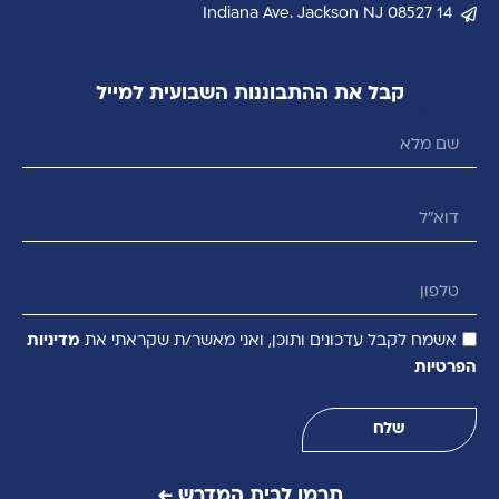
14 Indiana Ave. Jackson NJ 08527
קבל את ההתבוננות השבועית למייל
שם מלא
דוא״ל
טלפון
אשמח לקבל עדכונים ותוכן, ואני מאשר/ת שקראתי את
מדיניות
הפרטיות
שלח
תרמו לבית המדרש ←