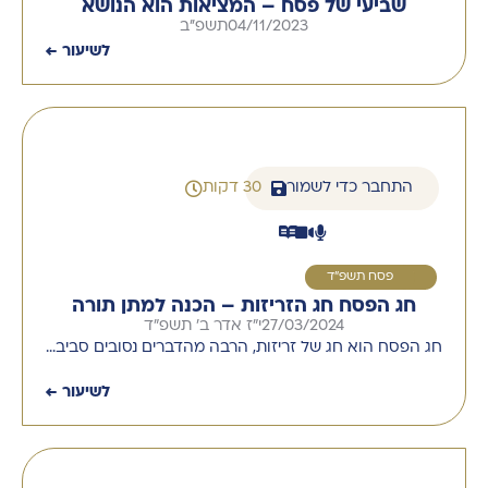
שביעי של פסח – המציאות הוא הנושא
04/11/2023
תשפ''ב
לשיעור ←
התחבר כדי לשמור
30 דקות
1
פסח תשפ"ד
27/03/2024
י"ז אדר ב' תשפ"ד
חג הפסח הוא חג של זריזות, הרבה מהדברים נסובים סביב…
לשיעור ←