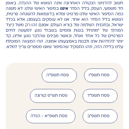
חשוב להדגיש: הנקודה האחרונה אינה הנושא של ההגדה. באופן
חד משמעי, העסק בליל הסדר
איננו
בסיפור האישי שלנו. לא משנה
כמה הסיפור האישי שלנו מרטיט ומלא בדוגמאות להשגחה פרטית,
הנושא בליל הסדר הוא אחר. אנו לא עוסקים בעצמנו, אלא בכלל
ישראל, ובתכנית השלמה של בורא העולם. אמנם זהו רק משל כיצד
המהלך של "מתחיל בגנות ומסיים בשבח" נוגע למעשה לחיים
הפרטיים של כל אחד ואחד, וכאשר מבינים שהדבר נוגע אלינו, קל
יותר להזדהות אתו ולבנות באמצעותו אמונה. זוהי המצווה המוטלת
עלינו בלילה הזה, וזהו התפקיד שהסיפור שאנו מספרים צריך למלא.
פסח תשפ"ו
פסח תשפ"ה
פסח תשפ"ד
פסח תש''פ קורונה
פסח תשפ''ב
פסח תשפ''א - הגדה