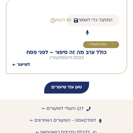
התחבר כדי לשמור
40 דקות
2
פסח תשפ''ג
כולל ערב מה זה סיפור – לפני פסח
03/11/2023
תשפ''ג
לשיעור ←
טען עוד שיעורים
לקו היעודי לשיעורים ←
לפודקאסט - השיעורים האחרונים ←
לקבלת עדכונים בוואטסאפ ←