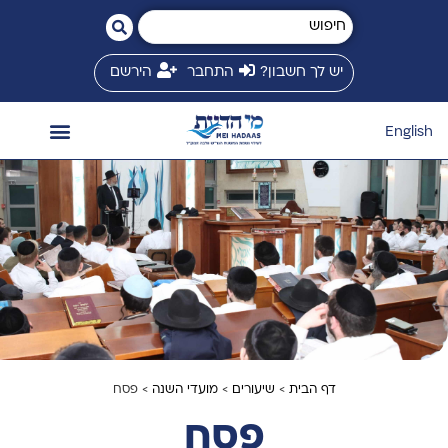
יש לך חשבון?
התחבר
הירשם
English
השיעורים שלי
המשגיח זצ״ל
חנות ספרים
ספריית שיעורים
זמני שיעורים
מי הדעת בינלאומי
דף הבית
>
שיעורים
>
מועדי השנה
> פסח
פסח