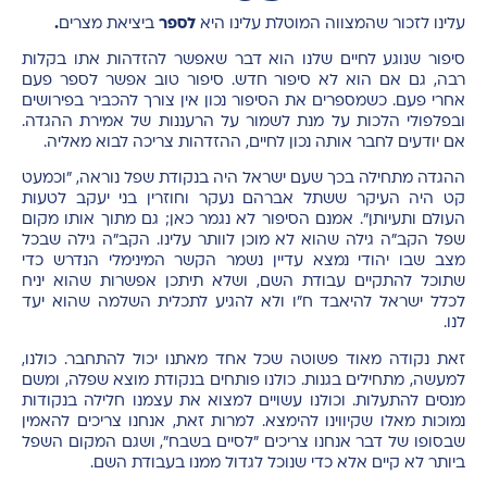
עלינו לזכור שהמצווה המוטלת עלינו היא
לספר
ביציאת מצרים
.
סיפור שנוגע לחיים שלנו הוא דבר שאפשר להזדהות אתו בקלות
רבה, גם אם הוא לא סיפור חדש. סיפור טוב אפשר לספר פעם
אחרי פעם. כשמספרים את הסיפור נכון אין צורך להכביר בפירושים
ובפלפולי הלכות על מנת לשמור על הרעננות של אמירת ההגדה.
אם יודעים לחבר אותה נכון לחיים, ההזדהות צריכה לבוא מאליה.
ההגדה מתחילה בכך שעם ישראל היה בנקודת שפל נוראה, "וכמעט
קט היה העיקר ששתל אברהם נעקר וחוזרין בני יעקב לטעות
העולם ותעיותן". אמנם הסיפור לא נגמר כאן; גם מתוך אותו מקום
שפל הקב"ה גילה שהוא לא מוכן לוותר עלינו. הקב"ה גילה שבכל
מצב שבו יהודי נמצא עדיין נשמר הקשר המינימלי הנדרש כדי
שתוכל להתקיים עבודת השם, ושלא תיתכן אפשרות שהוא יניח
לכלל ישראל להיאבד ח"ו ולא להגיע לתכלית השלמה שהוא יעד
לנו.
זאת נקודה מאוד פשוטה שכל אחד מאתנו יכול להתחבר. כולנו,
למעשה, מתחילים בגנות. כולנו פותחים בנקודת מוצא שפלה, ומשם
מנסים להתעלות. וכולנו עשויים למצוא את עצמנו חלילה בנקודות
נמוכות מאלו שקיווינו להימצא. למרות זאת, אנחנו צריכים להאמין
שבסופו של דבר אנחנו צריכים "לסיים בשבח", ושגם המקום השפל
ביותר לא קיים אלא כדי שנוכל לגדול ממנו בעבודת השם.