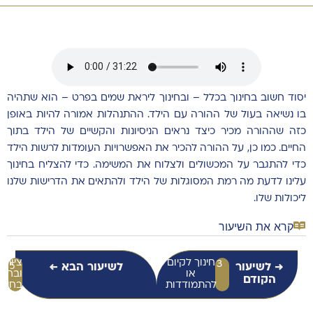
יסוד חשוב בחינוך בכלל – ובחינוך ליראת שמים בפרט – הוא שתהיה
בו נשיאה בעול של ההורה עם הילד. ההתנהלות אמורה להיות באופן
כזה שההורה מכיר כיצד נראים הניסיונות והקשיים של הילד בתוך
החיים. כמו כן, על ההורה להכיר את האפשרויות העומדות לרשות הילד
כדי להתגבר על המכשולים ולצלוח את המשימה. כדי להצליח בחינוך
עלינו לדעת מה רמת המסוגלות של הילד ולהתאים את הדרישות שלנו
ליכולות שלו.
קרא את השיעור
חינוך לקיום
ציות
3
→ לשיעור
לשיעור הבא ←
5
או
ובחיר
הקודם
להתמודדות
בחינו