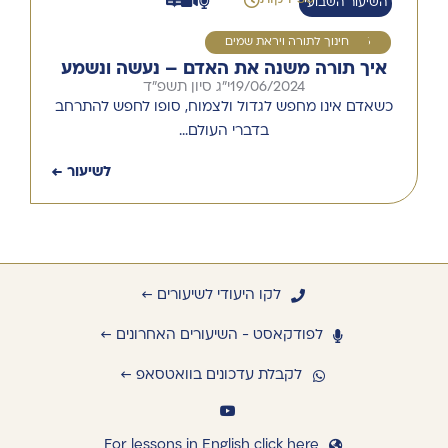
השיעור השבועי
6
חינוך לתורה ויראת שמים
איך תורה משנה את האדם – נעשה ונשמע
19/06/2024
י"ג סיון תשפ"ד
כשאדם אינו מחפש לגדול ולצמוח, סופו לחפש להתרחב
בדברי העולם…
לשיעור ←
לקו היעודי לשיעורים ←
לפודקאסט - השיעורים האחרונים ←
לקבלת עדכונים בוואטסאפ ←
For lessons in English click here