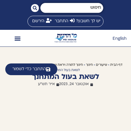
יש לך חשבון?
התחבר
הירשם
English
השיעורים שלי
המשגיח זצ״ל
חנות ספרים
ספריית שיעורים
זמני שיעורים
מי הדעת בינלאומי
דף הבית
>
שיעורים
>
חינוך
>
חינוך לתורה ויראת שמיים
>
חינוך לתורה ויראת שמים
>
התחבר כדי לשמור
לשאת בעול המתחנך
לשאת בעול המתחנך
אוקטובר 24, 2023
אייר תש"ע