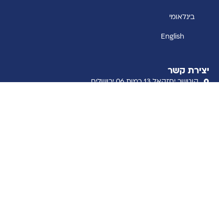
בינלאומי
English
יצירת קשר
קוטשר יחזקאל 13 רמות 06 ירושלים
yl@meihadaas.com
02-313-5598
14 Indiana Ave. Jackson NJ 08527
קבל את ההתבוננות השבועית למייל
שם מלא
דוא״ל