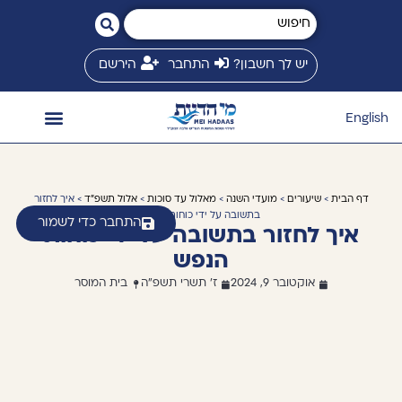
יש לך חשבון?
התחבר
הירשם
English
השיעורים שלי
המשגיח זצ״ל
חנות ספרים
ספריית שיעורים
זמני שיעורים
מי הדעת בינלאומי
דף הבית
>
שיעורים
>
מועדי השנה
>
מאלול עד סוכות
>
אלול תשפ"ד
> איך לחזור
בתשובה על ידי כוחות הנפש
התחבר כדי לשמור
איך לחזור בתשובה על ידי כוחות
הנפש
אוקטובר 9, 2024
ז' תשרי תשפ"ה
בית המוסר