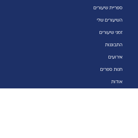
ספריית שיעורים
השיעורים שלי
זמני שיעורים
התבוננות
אירועים
חנות ספרים
אודות
בינלאומי
English
יצירת קשר
קוטשר יחזקאל 13 רמות 06 ירושלים