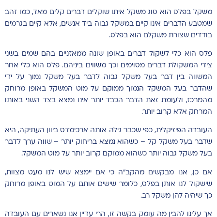
משקל בפלס הוא סוג משקל איתו שוקלים דברים קלים מאד, כמו זהב
שמטבע הדברים אינו קיים במשקל גבוה ביד אנשים, אלא קיים בגרמים
בודדים שצורת משקלם הוא בפלס.
פלס הוא כלי לשקול דברים באופן שונה ממאזניים בהם שמים בשני
צידי המשקולת דברים מסוימים וכך משווים ביניהם. פלס הוא כלי אחר
המשווה בין דבר בעל משקל גבוה לדבר בעל משקל נמוך על ידי
שהדבר בעל המשקל הנמוך ממוקם על מוט המשקל באופן מרוחק
מהמרכז, ולעומת זאת הדבר הכבד יותר אינו נמצא בצד השני באותו
המרחק אלא קרוב יותר.
העובדה הפיזיקלית, כפי שכבר גילה אותה ארכימדס ביוון העתיקה, היא
שדבר בעל משקל קל – כשהוא נמצא בריחוק יותר – שווה ערך לדבר
בעל משקל גבוה יותר כשהוא ממוקם קרוב יותר על מוט המשקל.
אם כן, אנו מבקשים מהקב"ה כי אם יימצא שיש לנו מעט מצוות,
שישקול לנו אותן בפלס, כלומר שישים אותם על המוט באופן מרוחק
כך שיהיה להן משקל רב.
אך עלינו להבין מה עומק בקשה זו, הרי עדיין אנו נשארים עם העובדה