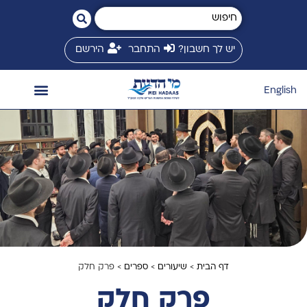
יש לך חשבון?
התחבר
הירשם
English
השיעורים שלי
המשגיח זצ״ל
חנות ספרים
ספריית שיעורים
זמני שיעורים
מי הדעת בינלאומי
דף הבית
>
שיעורים
>
ספרים
> פרק חלק
פרק חלק