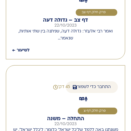
1
פרק חלק דף צב
דף צב – גדולה דעה
22/10/2023
ואמר רבי אלעזר: גדולה דעה, שניתנה בין שתי אותיות,
שנאמר…
לשיעור ←
התחבר כדי לשמור
45 דק'
1
פרק חלק דף צ
התחלה – משנה
22/10/2023
משנתנו באה ללמד של'כל ישראל' כלומר: ל'כלל ישראל', יש