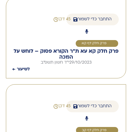
התחבר כדי לשמור
45 דק'
1
פרק חלק דף קא
פרק חלק קא עא ת"ר הקורא פסוק – לוחש על
המכה
29/10/2023
י"ד חשון תשפ"ב
לשיעור ←
התחבר כדי לשמור
45 דק'
1
פרק חלק דף קב