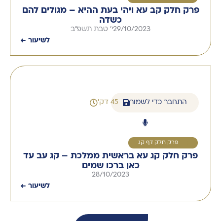
פרק חלק קב עא ויהי בעת ההיא – מגולים להם
כשדה
29/10/2023
י' טבת תשפ"ב
לשיעור ←
התחבר כדי לשמור
45 דק'
1
פרק חלק דף קג
פרק חלק קג עא בראשית ממלכת – קג עב עד
כאן ברכו שמים
28/10/2023
לשיעור ←