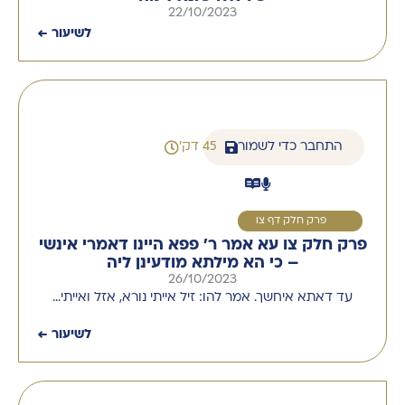
22/10/2023
לשיעור ←
התחבר כדי לשמור
45 דק'
1
פרק חלק דף צו
פרק חלק צו עא אמר ר' פפא היינו דאמרי אינשי
– כי הא מילתא מודעינן ליה
26/10/2023
עד דאתא איחשך. אמר להו: זיל אייתי נורא, אזל ואייתי…
לשיעור ←