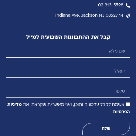
02-313-5598
14 Indiana Ave. Jackson NJ 08527
קבל את ההתבוננות השבועית למייל
שם מלא
דוא״ל
טלפון
אשמח לקבל עדכונים ותוכן, ואני מאשר/ת שקראתי את
מדיניות
הפרטיות
שלח