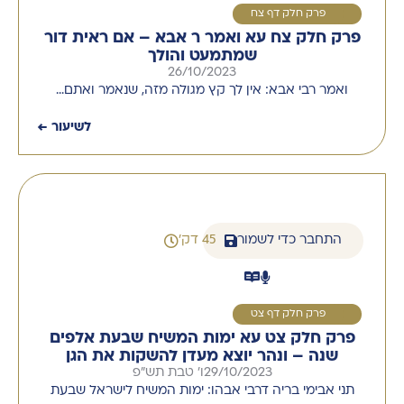
1
פרק חלק דף צח
פרק חלק צח עא ואמר ר אבא – אם ראית דור
שמתמעט והולך
26/10/2023
ואמר רבי אבא: אין לך קץ מגולה מזה, שנאמר ואתם…
לשיעור ←
התחבר כדי לשמור
45 דק'
1
פרק חלק דף צט
פרק חלק צט עא ימות המשיח שבעת אלפים
שנה – ונהר יוצא מעדן להשקות את הגן
29/10/2023
ו' טבת תש"פ
תני אבימי בריה דרבי אבהו: ימות המשיח לישראל שבעת