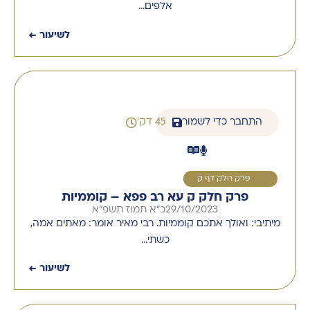
אלפים…
לשיעור ←
התחבר כדי לשמור
45 דק'
1
פרק חלק דף ק
פרק חלק ק עא רב פפא – קוממיות
29/10/2023
כ"א תמוז תשפ"א
מיתיבי: ואולך אתכם קוממיות. רבי מאיר אומר: מאתים אמה,
כשתי…
לשיעור ←