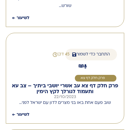
שורש…
לשיעור ←
התחבר כדי לשמור
45 דק'
1
פרק חלק דף צא
פרק חלק דף צא עב אשרי יושבי ביתיך – צב עא
ותעמוד לגורלך לקץ הימין
22/10/2023
שוב פעם אחת באו בני מצרים לדון עם ישראל לפני…
לשיעור ←