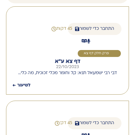
התחבר כדי לשמור
45 דקות
1
פרק חלק דף צא
דף צא ע"א
22/10/2023
דבי רבי ישמעאל תנא: קל וחומר מכלי זכוכית, מה כלי…
לשיעור ←
התחבר כדי לשמור
45 דק'