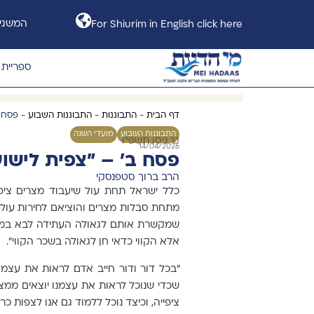
המשגיח
For Shiurim in English click here
ספריית 
דף הבית
-
התבוננות
-
התבוננות השבוע
-
פסח ב
התבוננות השבוע
מועדי השנה
ט' ניסן תשפ"ו
14/04/2026
פסח ב' – "צפית לישו
הרב ברוך סטפנסקי
כלל ישראל תחת עול שיעבוד מצרים ציפו
מתחת סבלות מצרים והוציאם לחירות עולם.
שמקשרת אותם לגאולה העתידה לבא במהרה,
אלא הקווי כדאי חן לגאולה בשכר הקווי".
"בכל דור ודור חייב אדם לראות את עצמו 
שכדי שנוכל לראות את עצמנו יוצאים ממצר
ציפייה, וכיצד נוכל ללמוד גם אנו לצפות כרא