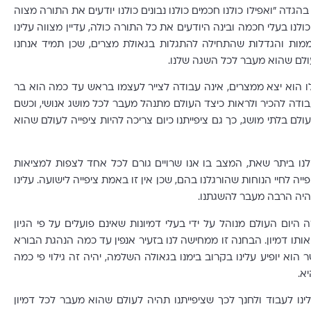
הגדה "ואפילו כולנו חכמים כולנו נבונים כולנו יודעים את התורה מצוה
כולנו בעלי חכמה ובינה היודעים את כל התורה כולה, עדיין מצווה עלינו
ות והגדלות שהתחילה להתגלות בגאולת מצרים, שכן תמיד אנחנו
עולם שהוא מעבר לכל השגה שלנו.
ו הוא יצא ממצרים, אינה עבודה לצייר לעצמו בראש עד כמה הוא בר
בודה להכיר ולראות כיצד העולם מתנהל מעבר לכל מושג אנושי, וכשם
לם בלתי מושג, כך גם ציפייתנו כיום צריכה להיות ציפייה לעולם שהוא
 לנו ביתר שאת, המצב בו אנו שרויים גורם לכל אחד לצפות למציאות
יה לחיי הנוחות שהורגלנו בהם, שכן אין זו באמת ציפייה לישועה. עלינו
היה הרבה מעבר להשגתנו.
היום העולם מנוהל על ידי בעלי דמיונות שאינם פועלים על פי הגיון
ותו דמיון. הבחנה זו ממחישה לנו בזעיר אנפין עד כמה הנהגת הבורא
וא יופיע עלינו בקרוב בימנו בגאולה השלמה, יהיה זה גילוי פי כמה
א.
ו לעבוד ולחנך לכך שציפייתנו תהיה לעולם שהוא מעבר לכל דמיון