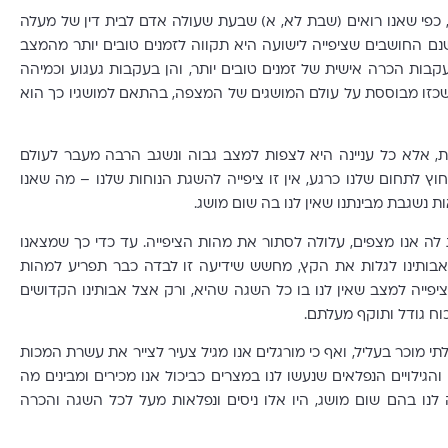
, כפי שאנו רואים (שבת לא, א) שבעת שעולה אדם לבית דין של מעלה
ישנם החושבים שציפייה לישועה היא תקווה לזמנים טובים יותר מהמצב
עקבות הכרה אישית של זמנים טובים יותר, והן בעקבות געגוע וכמיהה
 שכזו מבוססת על עולם המושגים של המצפה, בהתאם למושגיו כך הוא
ת, אלא כל עניינה היא לצפות למצב גבוה ונשגב הרבה מעבר לעולם
וץ לתחום שלנו כרגע, אין זו ציפייה להשגת הנוחות שלנו – מה שאנו
ת נשגבת מבינתנו שאין לנו בה שום מושג.
לה אנו מצפים, עלולה לסתור את מהות הציפייה. עד כדי כך שמצאנו
לאבותינו לגלות את הקץ, מחשש שידיעה זו לבדה כבר תפריע למהות
יפייה למצב שאין לנו בו כל השגה שהיא, ורק אצל אבותינו הקדושים
וח גודל ותוקף מעלתם.
תי מוכר בעליל, ואף כי מורגלים אנו מגיל צעיר לצייר את עשרת המכות
גילויים הנפלאים שנעשו לנו במצרים כביכול אנו מכירים ומבינים מה
ו בהם שום מושג, היו אלו ניסים ונפלאות מעל לכל השגה והכרה