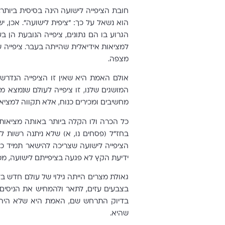
חובת הציפייה לישועה הינה בסיסית ביותר
הוא נשאל על כך: "ציפית לישועה". אכן, 
הגרוע בו הם נתונים, ציפייה הנובעת הן ב
למציאות אידיאלית שהייתה בעבר. ציפייה
מצפה.
אולם האמת היא שאין זו הציפייה הנדרש
המושגים שלנו, זו ציפייה לעולם שנמצא מח
מחשיבים ומכירים כנוח, אלא תקווה למציאו
כל הכרה ולו הקלה ביותר באותה מציאות 
בחז"ל (פסחים נו, א) שלא ניתנה רשות 
הציפייה לישועה שצריכה להישאר תמיד כצ
ידיעת הקץ לא פגעה בציפייתם לישועה, מכ
גאולת מצרים הייתה גילוי של עולם חדש בל
בצבעים עזים, לתאר ולהמחיש את הניסים וה
בדיוק התרחש שם, האמת היא שלא היה לנ
שהיא.