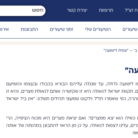
 זצ״ל
תרומות
יצירת קשר
שיעורים
השיעורים שלי
זמני שיעורים
התבוננות
אירוע
' – "צפית לישועה"
עה"
 לישועה גדולה, עד שנגלה עליהם הבורא בכבודו ובעצמו והושיעם
 תקוות ישראל לגאולה היא זו שקישרה אותם לגאולת מצרים, והיא זו
 כפי שאמרו חז"ל (ילקוט שמעוני תהילים תשלו): "אין ביד ישראל
כאילו הוא יצא ממצרים". ואם יציאת מצרים היא מכוח הציפייה, הרי
ים, עלינו לצפות לגאולה. על כן מן הראוי להתבונן במהותה של אותה
וי.