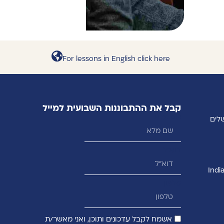
For lessons in English click here
קבל את ההתבוננות השבועית למייל
שם מלא
דוא״ל
טלפון
אשמח לקבל עדכונים ותוכן, ואני מאשר/ת