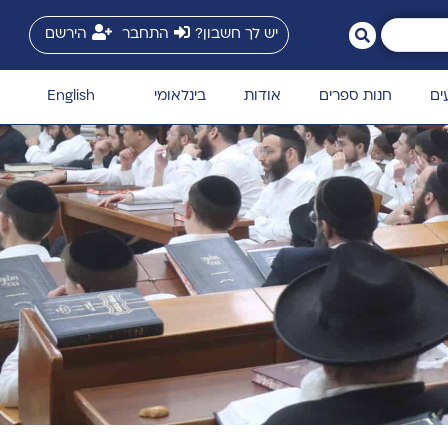
יש לך חשבון?
התחבר
הירשם
ים
חנות ספרים
אודות
בינלאומי
English