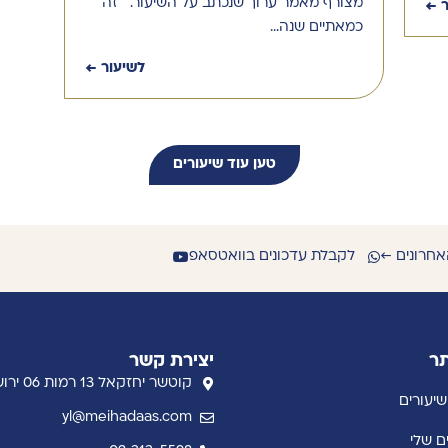
מצורף מאמר ערוך שנכתב על השיעור. זה
ר ←
כמאתיים שנה…
לשיעור ←
טען עוד שיעורים
אחרונים ←
לקבלת עדכונים בוואטסאפ
תר
יצירת קשר
קוטשר יחזקאל 13 רמות 06 ירושלים
שיעורים
yl@meihadaas.com
ם שלי