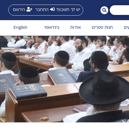
יש לך חשבון?
התחבר
הירשם
ים
חנות ספרים
אודות
בינלאומי
English