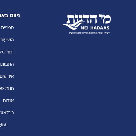
ניווט בא
ספריית 
השיעורי
זמני שיע
התבוננו
אירועים
חנות ספ
אודות
בינלאומי
lish