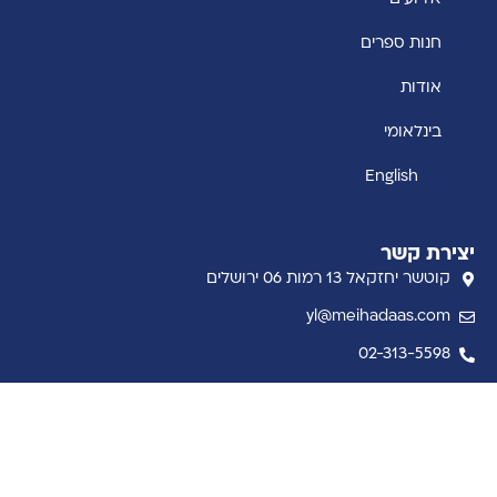
חנות ספרים
אודות
בינלאומי
English
יצירת קשר
קוטשר יחזקאל 13 רמות 06 ירושלים
yl@meihadaas.com
02-313-5598
14 Indiana Ave. Jackson NJ 08527
קבל את ההתבוננות השבועית למייל
שם מלא