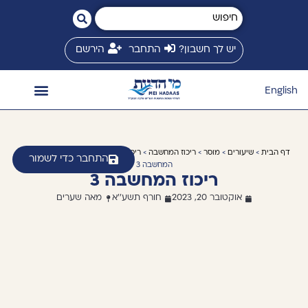
יש לך חשבון?
התחבר
הירשם
English
השיעורים שלי
המשגיח זצ״ל
חנות ספרים
ספריית שיעורים
זמני שיעורים
מי הדעת בינלאומי
דף הבית
>
שיעורים
>
מוסר
>
ריכוז המחשבה
>
ריכוז המחשבה שובבים תשע"א
> ריכוז
התחבר כדי לשמור
המחשבה 3
ריכוז המחשבה 3
אוקטובר 20, 2023
חורף תשע''א
מאה שערים