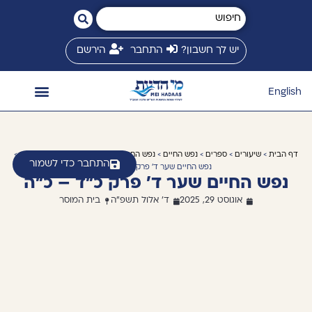
יש לך חשבון?
התחבר
הירשם
English
השיעורים שלי
המשגיח זצ״ל
חנות ספרים
ספריית שיעורים
זמני שיעורים
מי הדעת בינלאומי
דף הבית
>
שיעורים
>
ספרים
>
נפש החיים
>
נפש החיים מהדורה ג בית המוסר
>
שער ד
>
התחבר כדי לשמור
נפש החיים שער ד' פרק כ"ד – כ"ה
נפש החיים שער ד' פרק כ"ד – כ"ה
אוגוסט 29, 2025
ד' אלול תשפ"ה
בית המוסר