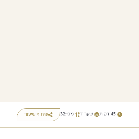
45 דקות
שער ד
מס׳:32
שיתוף שיעור