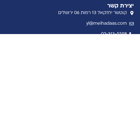
יצירת קשר
קוטשר יחזקאל 13 רמות 06 ירושלים
yl@meihadaas.com
02-313-5598
14 Indiana Ave. Jackson NJ 08527
קבל את ההתבוננות השבועית למייל
שם מלא
דוא״ל
טלפון
אשמח לקבל עדכונים ותוכן, ואני מאשר/ת שקראתי את
מדיניות