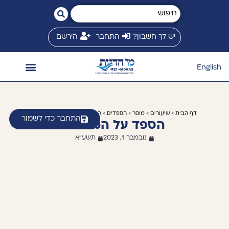
יש לך חשבון?
התחבר
הירשם
English
השיעורים שלי
המשגיח זצ״ל
חנות ספרים
ספריית שיעורים
זמני שיעורים
מי הדעת בינלאומי
דף הבית
>
שיעורים
>
מוסר
>
הספדים
>
הספדים
> הספד על המשגיח
התחבר כדי לשמור
הספד על המשגיח
נובמבר 1, 2023
תשע"א