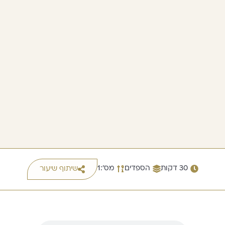
30 דקות
הספדים
מס׳:1
שיתוף שיעור