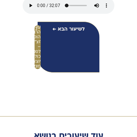
על
לשיעור הבא ←
2
הרב
הוטנר
זצ"ל
–
לפני
כולל
יוצאי
פוניבז'
עוד שיעורים בנושא