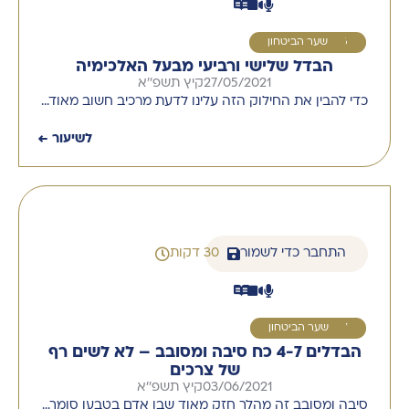
6
שער הביטחון
הבדל שלישי ורביעי מבעל האלכימיה
27/05/2021
קיץ תשפ''א
כדי להבין את החילוק הזה עלינו לדעת מרכיב חשוב מאוד…
לשיעור ←
התחבר כדי לשמור
30 דקות
7
שער הביטחון
הבדלים 4-7 כח סיבה ומסובב – לא לשים רף
של צרכים
03/06/2021
קיץ תשפ''א
סיבה ומסובב זה מהלך חזק מאוד שבן אדם בטבעו סומך…