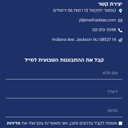
יצירת קשר
קוטשר יחזקאל 13 רמות 06 ירושלים
yl@meihadaas.com
02-313-5598
14 Indiana Ave. Jackson NJ 08527
קבל את ההתבוננות השבועית למייל
שם מלא
דוא״ל
טלפון
אשמח לקבל עדכונים ותוכן, ואני מאשר/ת שקראתי את
מדיניות