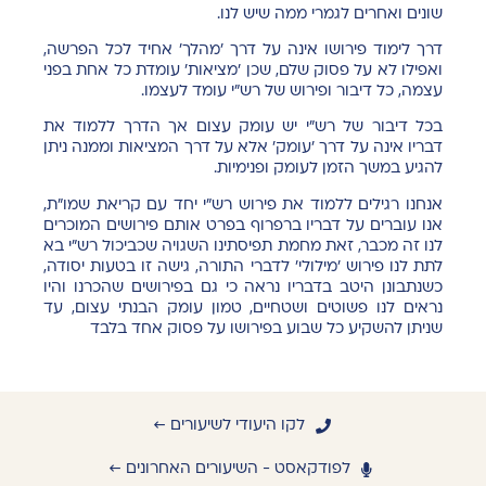
שונים ואחרים לגמרי ממה שיש לנו.
דרך לימוד פירושו אינה על דרך 'מהלך' אחיד לכל הפרשה,
ואפילו לא על פסוק שלם, שכן 'מציאות' עומדת כל אחת בפני
עצמה, כל דיבור ופירוש של רש"י עומד לעצמו.
בכל דיבור של רש"י יש עומק עצום אך הדרך ללמוד את
דבריו אינה על דרך 'עומק' אלא על דרך המציאות וממנה ניתן
להגיע במשך הזמן לעומק ופנימיות.
אנחנו רגילים ללמוד את פירוש רש"י יחד עם קריאת שמו"ת,
אנו עוברים על דבריו ברפרוף בפרט אותם פירושים המוכרים
לנו זה מכבר, זאת מחמת תפיסתינו השגויה שכביכול רש"י בא
לתת לנו פירוש 'מילולי' לדברי התורה, גישה זו בטעות יסודה,
כשנתבונן היטב בדבריו נראה כי גם בפירושים שהכרנו והיו
נראים לנו פשוטים ושטחיים, טמון עומק הבנתי עצום, עד
שניתן להשקיע כל שבוע בפירושו על פסוק אחד בלבד
לקו היעודי לשיעורים ←
לפודקאסט - השיעורים האחרונים ←