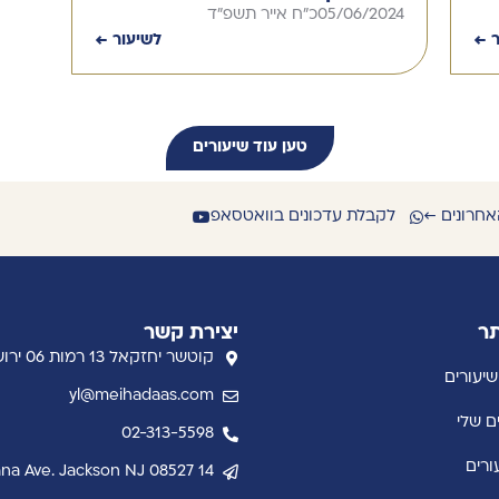
05/06/2024
כ"ח אייר תשפ"ד
ר ←
לשיעור ←
טען עוד שיעורים
אחרונים ←
לקבלת עדכונים בוואטסאפ
תר
יצירת קשר
קוטשר יחזקאל 13 רמות 06 ירושלים
שיעורים
yl@meihadaas.com
ם שלי
02-313-5598
ורים
14 Indiana Ave. Jackson NJ 08527