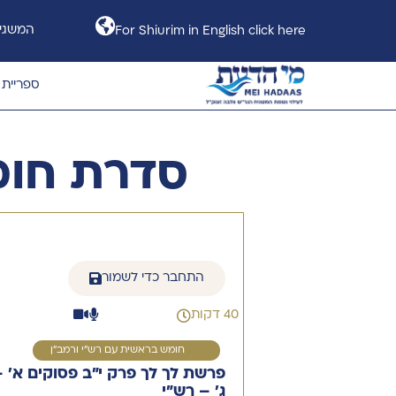
המשגיח
For Shiurim in English click here
ספריית 
סדרת חומ
התחבר כדי לשמור
40 דקות
1
חומש בראשית עם רש"י ורמב"ן
פרשת לך לך פרק י"ב פסוקים א' 
ג' – רש״י