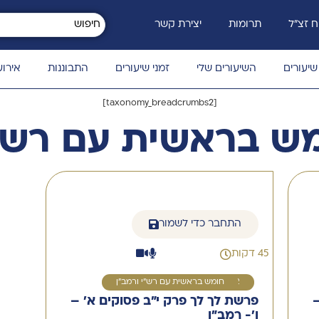
 זצ״ל
תרומות
יצירת קשר
שיעורים
השיעורים שלי
זמני שיעורים
התבוננות
אירוע
[taxonomy_breadcrumbs2]
ש בראשית עם רש"י
התחבר כדי לשמור
45 דקות
2
חומש בראשית עם רש"י ורמב"ן
–
פרשת לך לך פרק י"ב פסוקים א' –
ו'- רמב"ן